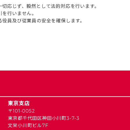
一切応じず、毅然として法的対応を行います。
引を行いません。
る役員及び従業員の安全を確保します。
東京支店
〒101-0052
東京都千代田区神田小川町3-7-3
文栄小川町ビル7F